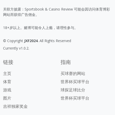
关联方披露：Sportsbook & Casino Review 可能会因访问体育博彩
网站而获得广告佣金。
18+岁以上。赌博可能令人上瘾，请理性参与。
© Copyright
JXF2024
. All Rights Reserved
Currently v1.0.2.
链接
指南
主页
买球赛的网站
体育
世界杯买球平台
游戏
球探足球比分
图片
世界杯买球平台
吉祥独家奖金