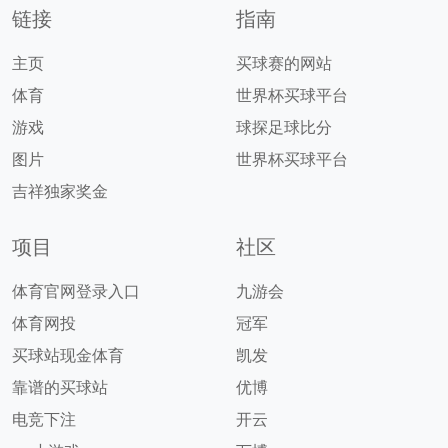
链接
指南
主页
买球赛的网站
体育
世界杯买球平台
游戏
球探足球比分
图片
世界杯买球平台
吉祥独家奖金
项目
社区
体育官网登录入口
九游会
体育网投
冠军
买球站现金体育
凯发
靠谱的买球站
优博
电竞下注
开云