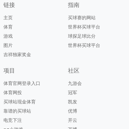
链接
指南
主页
买球赛的网站
体育
世界杯买球平台
游戏
球探足球比分
图片
世界杯买球平台
吉祥独家奖金
项目
社区
体育官网登录入口
九游会
体育网投
冠军
买球站现金体育
凯发
靠谱的买球站
优博
电竞下注
开云