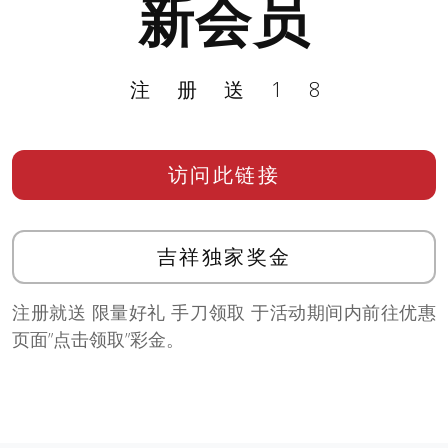
新会员
注册送18
访问此链接
吉祥独家奖金
注册就送 限量好礼 手刀领取 于活动期间内前往优惠
页面”点击领取”彩金。