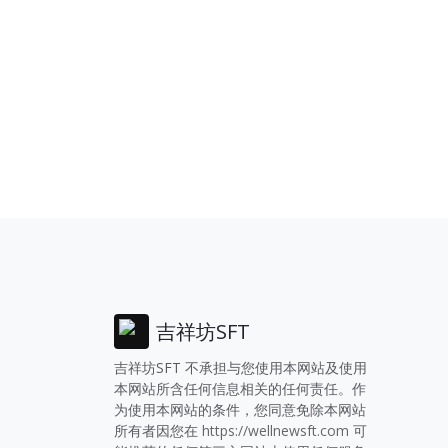
吉祥坊SFT
吉祥坊SFT 不承担与您使用本网站及使用
本网站所含任何信息相关的任何责任。作
为使用本网站的条件，您同意免除本网站
所有者因您在
https://wellnewsft.com
可