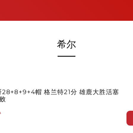
希尔
28+8+9+4帽 格兰特21分 雄鹿大胜活塞
连败
A