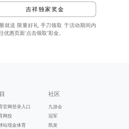
吉祥独家奖金
册就送 限量好礼 手刀领取 于活动期间内
往优惠页面”点击领取”彩金。
目
社区
育官网登录入口
九游会
育网投
冠军
球站现金体育
凯发