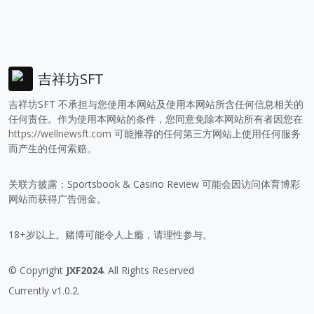
吉祥坊SFT
吉祥坊SFT 不承担与您使用本网站及使用本网站所含任何信息相关的
任何责任。作为使用本网站的条件，您同意免除本网站所有者因您在
https://wellnewsft.com
可能推荐的任何第三方网站上使用任何服务
而产生的任何索赔。
关联方披露：Sportsbook & Casino Review 可能会因访问体育博彩
网站而获得广告佣金。
18+岁以上。赌博可能令人上瘾，请理性参与。
© Copyright
JXF2024
. All Rights Reserved
Currently v1.0.2.