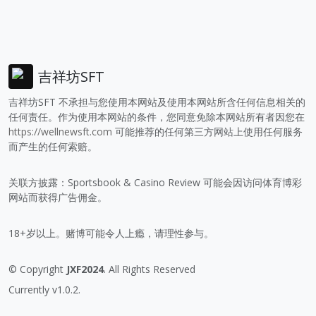
吉祥坊SFT
吉祥坊SFT 不承担与您使用本网站及使用本网站所含任何信息相关的
任何责任。作为使用本网站的条件，您同意免除本网站所有者因您在
https://wellnewsft.com
可能推荐的任何第三方网站上使用任何服务
而产生的任何索赔。
关联方披露：Sportsbook & Casino Review 可能会因访问体育博彩
网站而获得广告佣金。
18+岁以上。赌博可能令人上瘾，请理性参与。
© Copyright
JXF2024
. All Rights Reserved
Currently v1.0.2.