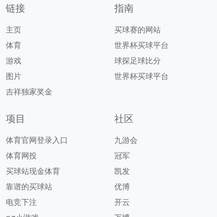
链接
指南
主页
买球赛的网站
体育
世界杯买球平台
游戏
球探足球比分
图片
世界杯买球平台
吉祥独家奖金
项目
社区
体育官网登录入口
九游会
体育网投
冠军
买球站现金体育
凯发
靠谱的买球站
优博
电竞下注
开云