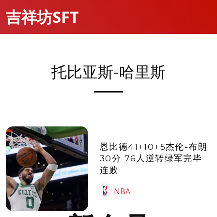
吉祥坊SFT
托比亚斯-哈里斯
恩比德41+10+5杰伦-布朗
30分 76人逆转绿军完毕
连败
NBA