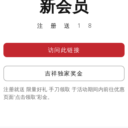
新会员
注册送18
访问此链接
吉祥独家奖金
注册就送 限量好礼 手刀领取 于活动期间内前往优惠
页面”点击领取”彩金。