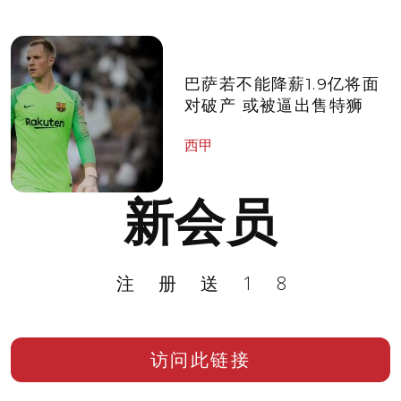
巴萨若不能降薪1.9亿将面
对破产 或被逼出售特狮
西甲
新会员
注册送18
访问此链接