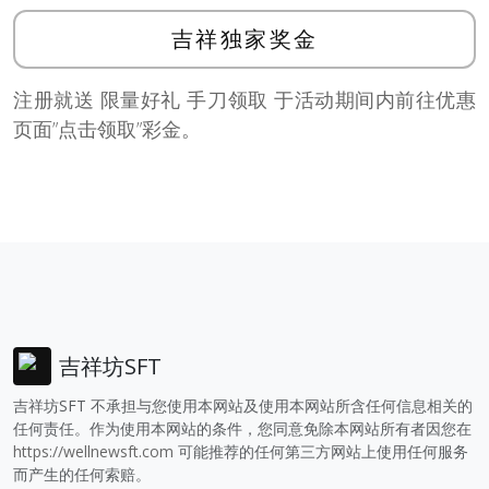
吉祥独家奖金
注册就送 限量好礼 手刀领取 于活动期间内前往优惠
页面”点击领取”彩金。
吉祥坊SFT
吉祥坊SFT 不承担与您使用本网站及使用本网站所含任何信息相关的
任何责任。作为使用本网站的条件，您同意免除本网站所有者因您在
https://wellnewsft.com
可能推荐的任何第三方网站上使用任何服务
而产生的任何索赔。