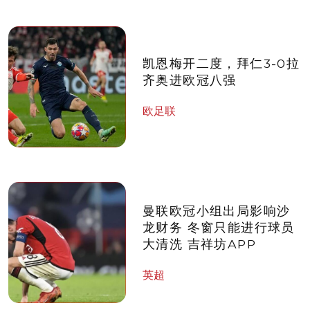
凯恩梅开二度，拜仁3-0拉
齐奥进欧冠八强
欧足联
曼联欧冠小组出局影响沙
龙财务 冬窗只能进行球员
大清洗 吉祥坊APP
英超