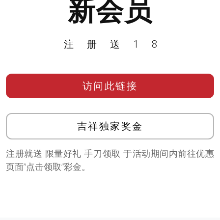
新会员
注册送18
访问此链接
吉祥独家奖金
注册就送 限量好礼 手刀领取 于活动期间内前往优惠
页面”点击领取”彩金。