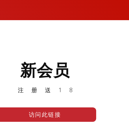
新会员
注册送18
访问此链接