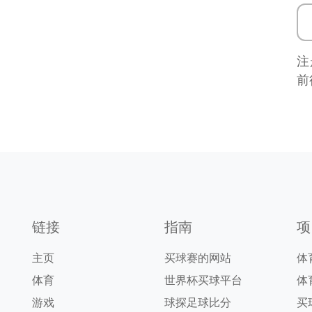
注
前
链接
指南
项
主页
买球赛的网站
体
体育
世界杯买球平台
体
游戏
球探足球比分
买