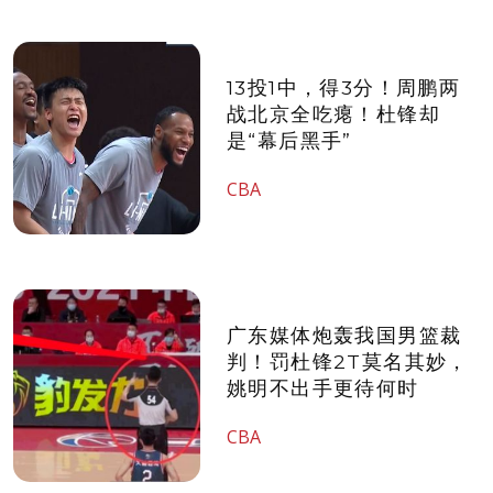
13投1中，得3分！周鹏两
战北京全吃瘪！杜锋却
是“幕后黑手”
CBA
广东媒体炮轰我国男篮裁
判！罚杜锋2T莫名其妙，
姚明不出手更待何时
CBA