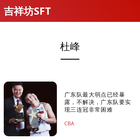
吉祥坊SFT
杜峰
广东队最大弱点已经暴
露，不解决，广东队要实
现三连冠非常困难
CBA