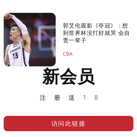
郭艾伦观影《夺冠》：想
到世界杯没打好就哭 会自
责一辈子
CBA
新会员
注册送18
访问此链接