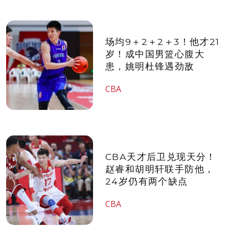
场均9＋2＋2＋3！他才21
岁！成中国男篮心腹大
患，姚明杜锋遇劲敌
CBA
CBA天才后卫兑现天分！
赵睿和胡明轩联手防他，
24岁仍有两个缺点
CBA