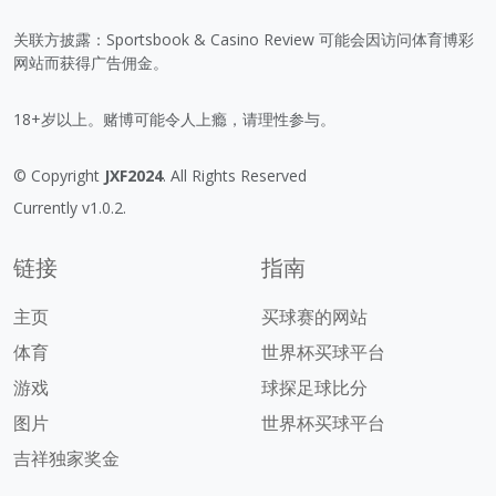
关联方披露：Sportsbook & Casino Review 可能会因访问体育博彩
网站而获得广告佣金。
18+岁以上。赌博可能令人上瘾，请理性参与。
© Copyright
JXF2024
. All Rights Reserved
Currently v1.0.2.
链接
指南
主页
买球赛的网站
体育
世界杯买球平台
游戏
球探足球比分
图片
世界杯买球平台
吉祥独家奖金