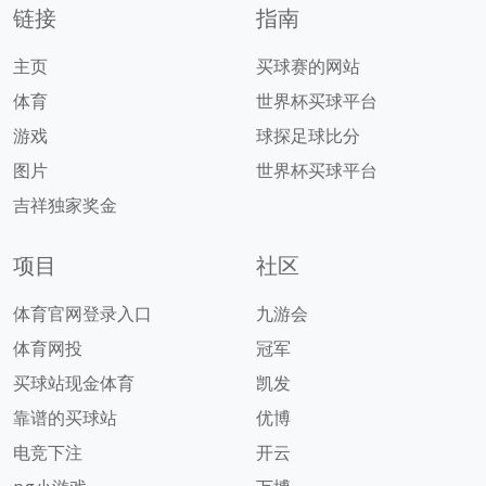
链接
指南
主页
买球赛的网站
体育
世界杯买球平台
游戏
球探足球比分
图片
世界杯买球平台
吉祥独家奖金
项目
社区
体育官网登录入口
九游会
体育网投
冠军
买球站现金体育
凯发
靠谱的买球站
优博
电竞下注
开云