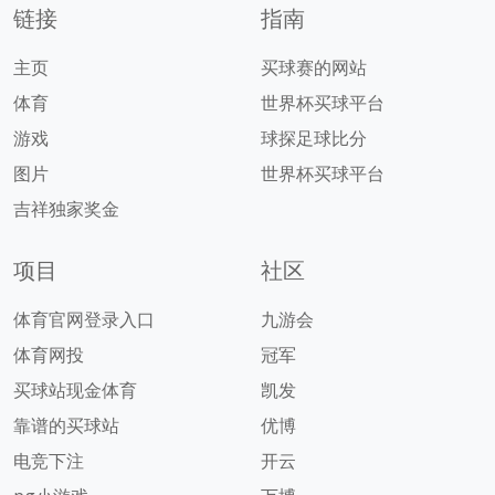
链接
指南
主页
买球赛的网站
体育
世界杯买球平台
游戏
球探足球比分
图片
世界杯买球平台
吉祥独家奖金
项目
社区
体育官网登录入口
九游会
体育网投
冠军
买球站现金体育
凯发
靠谱的买球站
优博
电竞下注
开云