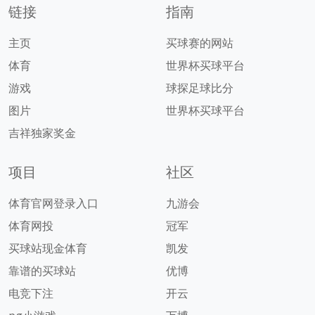
链接
指南
主页
买球赛的网站
体育
世界杯买球平台
游戏
球探足球比分
图片
世界杯买球平台
吉祥独家奖金
项目
社区
体育官网登录入口
九游会
体育网投
冠军
买球站现金体育
凯发
靠谱的买球站
优博
电竞下注
开云