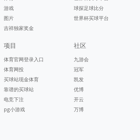
游戏
球探足球比分
图片
世界杯买球平台
吉祥独家奖金
项目
社区
体育官网登录入口
九游会
体育网投
冠军
买球站现金体育
凯发
靠谱的买球站
优博
电竞下注
开云
pg小游戏
万博