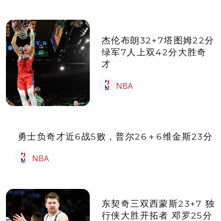
杰伦布朗32+7塔图姆22分
绿军7人上双42分大胜奇
才
NBA
勇士负奇才近6战5败，普尔26＋6维金斯23分
NBA
东契奇三双西蒙斯23+7 独
行侠大胜开拓者 邓罗25分