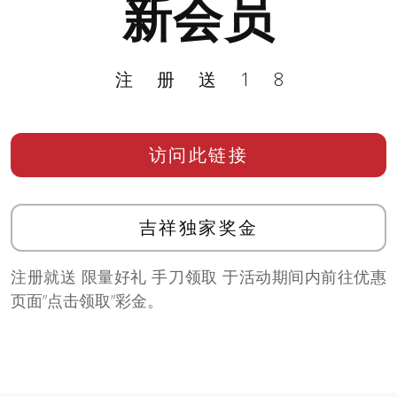
新会员
注册送18
访问此链接
吉祥独家奖金
注册就送 限量好礼 手刀领取 于活动期间内前往优惠
页面”点击领取”彩金。