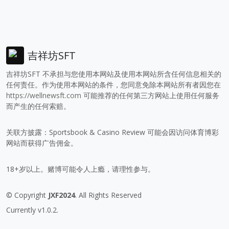
吉祥坊SFT
吉祥坊SFT 不承担与您使用本网站及使用本网站所含任何信息相关的
任何责任。作为使用本网站的条件，您同意免除本网站所有者因您在
https://wellnewsft.com
可能推荐的任何第三方网站上使用任何服务
而产生的任何索赔。
关联方披露：Sportsbook & Casino Review 可能会因访问体育博彩
网站而获得广告佣金。
18+岁以上。赌博可能令人上瘾，请理性参与。
© Copyright
JXF2024
. All Rights Reserved
Currently v1.0.2.