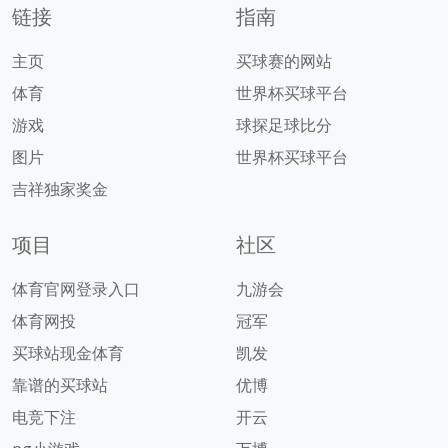
链接
指南
主页
买球赛的网站
体育
世界杯买球平台
游戏
球探足球比分
图片
世界杯买球平台
吉祥独家奖金
项目
社区
体育官网登录入口
九游会
体育网投
冠军
买球站现金体育
凯发
靠谱的买球站
优博
电竞下注
开云