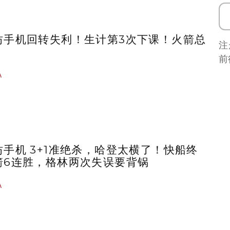
坊手机回转失利！生计第3次下课！火箭总
注
！
前
A
坊手机 3+1准绝杀，哈登太横了！快船终
箭6连胜，格林两次失误要背锅
A