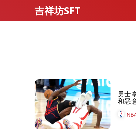
吉祥坊SFT
勇士
和恶
NB