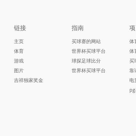
链接
指南
项
主页
买球赛的网站
体
体育
世界杯买球平台
体
游戏
球探足球比分
买
图片
世界杯买球平台
靠
吉祥独家奖金
电
p