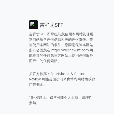
吉祥坊SFT
吉祥坊SFT 不承担与您使用本网站及使用
本网站所含任何信息相关的任何责任。作
为使用本网站的条件，您同意免除本网站
所有者因您在
https://wellnewsft.com
可
能推荐的任何第三方网站上使用任何服务
而产生的任何索赔。
关联方披露：Sportsbook & Casino
Review 可能会因访问体育博彩网站而获得
广告佣金。
18+岁以上。赌博可能令人上瘾，请理性
参与。