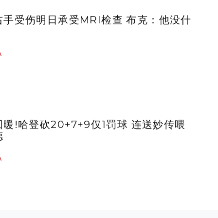
右手受伤明日承受MRI检查 布克：他没什
A
暖!哈登砍20+7+9仅1罚球 连送妙传喂
德
A