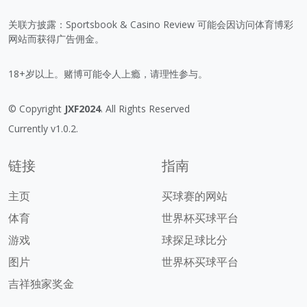
关联方披露：Sportsbook & Casino Review 可能会因访问体育博彩
网站而获得广告佣金。
18+岁以上。赌博可能令人上瘾，请理性参与。
© Copyright
JXF2024
. All Rights Reserved
Currently v1.0.2.
链接
指南
主页
买球赛的网站
体育
世界杯买球平台
游戏
球探足球比分
图片
世界杯买球平台
吉祥独家奖金