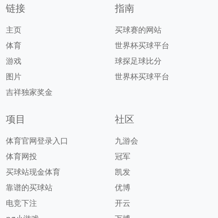
链接
指南
主页
买球赛的网站
体育
世界杯买球平台
游戏
球探足球比分
图片
世界杯买球平台
吉祥独家奖金
项目
社区
体育官网登录入口
九游会
体育网投
冠军
买球站现金体育
凯发
靠谱的买球站
优博
电竞下注
开云