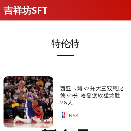
吉祥坊SFT
特伦特
西亚卡姆37分大三双恩比
德30分 哈登疲软猛龙胜
76人
NBA