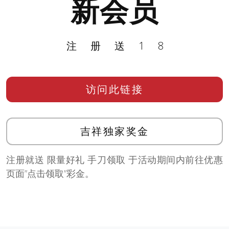
新会员
注册送18
访问此链接
吉祥独家奖金
注册就送 限量好礼 手刀领取 于活动期间内前往优惠
页面”点击领取”彩金。