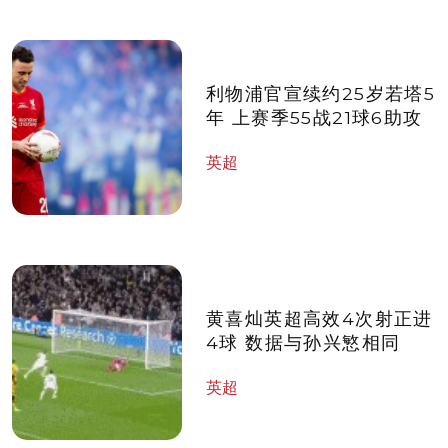
利物浦官宣续约25岁若塔5
年 上赛季55战21球6助攻
英超
黄喜灿英超高效4次射正进
4球 数据与孙兴慜相同
英超