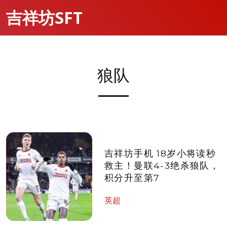
吉祥坊SFT
狼队
吉祥坊手机 18岁小将读秒
救主！曼联4-3绝杀狼队，
积分升至第7
英超