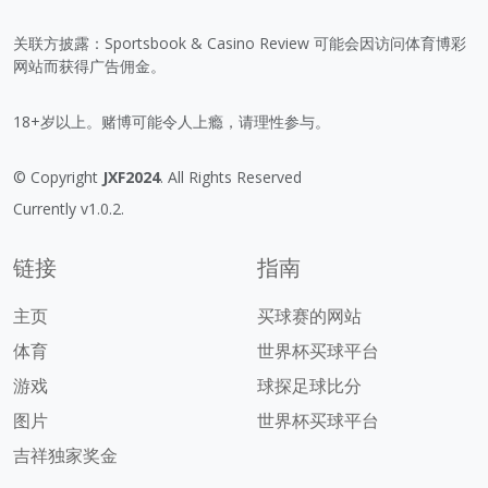
关联方披露：Sportsbook & Casino Review 可能会因访问体育博彩
网站而获得广告佣金。
18+岁以上。赌博可能令人上瘾，请理性参与。
© Copyright
JXF2024
. All Rights Reserved
Currently v1.0.2.
链接
指南
主页
买球赛的网站
体育
世界杯买球平台
游戏
球探足球比分
图片
世界杯买球平台
吉祥独家奖金