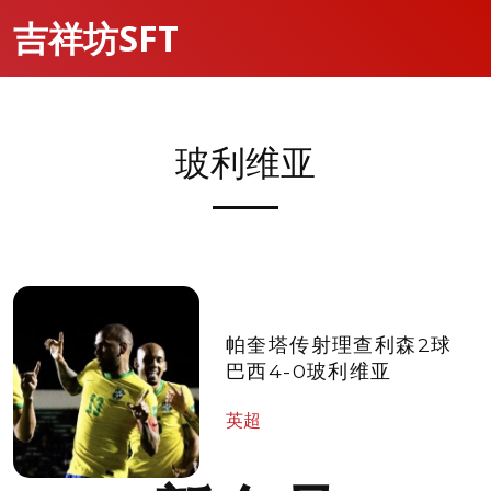
吉祥坊SFT
玻利维亚
帕奎塔传射理查利森2球
巴西4-0玻利维亚
英超