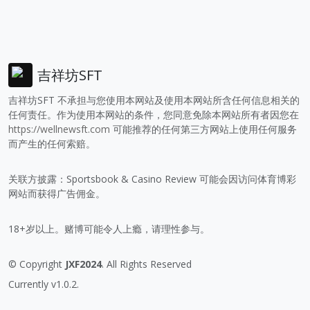
吉祥坊SFT
吉祥坊SFT 不承担与您使用本网站及使用本网站所含任何信息相关的
任何责任。作为使用本网站的条件，您同意免除本网站所有者因您在
https://wellnewsft.com
可能推荐的任何第三方网站上使用任何服务
而产生的任何索赔。
关联方披露：Sportsbook & Casino Review 可能会因访问体育博彩
网站而获得广告佣金。
18+岁以上。赌博可能令人上瘾，请理性参与。
© Copyright
JXF2024
. All Rights Reserved
Currently v1.0.2.