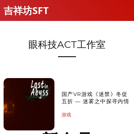
吉祥坊SFT
眼科技ACT工作室
国产VR游戏《迷禁》冬促
五折 — 迷雾之中探寻内情
游戏