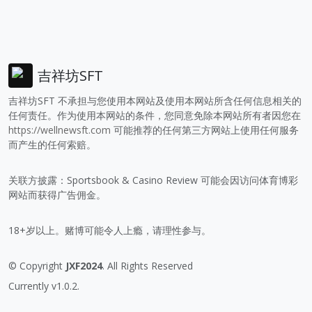
吉祥坊SFT
吉祥坊SFT 不承担与您使用本网站及使用本网站所含任何信息相关的
任何责任。作为使用本网站的条件，您同意免除本网站所有者因您在
https://wellnewsft.com
可能推荐的任何第三方网站上使用任何服务
而产生的任何索赔。
关联方披露：Sportsbook & Casino Review 可能会因访问体育博彩
网站而获得广告佣金。
18+岁以上。赌博可能令人上瘾，请理性参与。
© Copyright
JXF2024
. All Rights Reserved
Currently v1.0.2.