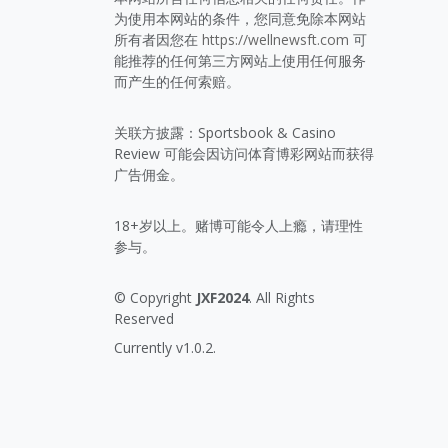
为使用本网站的条件，您同意免除本网站
所有者因您在
https://wellnewsft.com
可
能推荐的任何第三方网站上使用任何服务
而产生的任何索赔。
关联方披露：Sportsbook & Casino
Review 可能会因访问体育博彩网站而获得
广告佣金。
18+岁以上。赌博可能令人上瘾，请理性
参与。
© Copyright
JXF2024
. All Rights
Reserved
Currently v1.0.2.