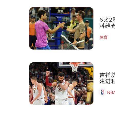
6比
科维
体育
吉祥
建进
NB