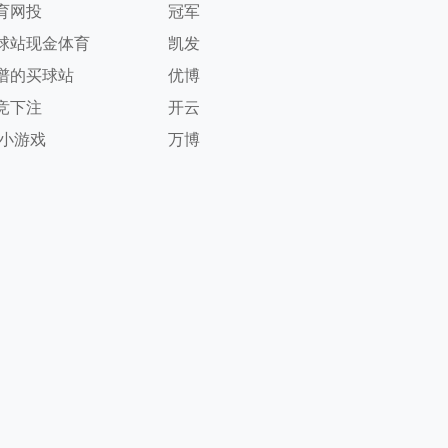
育网投
冠军
球站现金体育
凯发
谱的买球站
优博
竞下注
开云
g小游戏
万博