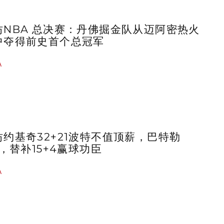
坊NBA 总决赛：丹佛掘金队从迈阿密热火
中夺得前史首个总冠军
A
坊约基奇32+21波特不值顶薪，巴特勒
4，替补15+4赢球功臣
A