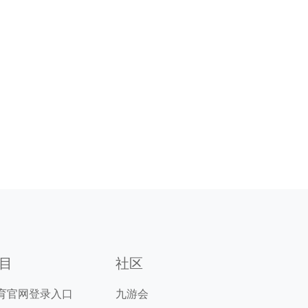
目
社区
育官网登录入口
九游会