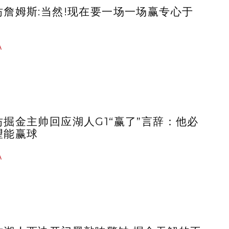
坊詹姆斯:当然!现在要一场一场赢专心于
A
坊掘金主帅回应湖人G1“赢了”言辞：他必
望能赢球
A