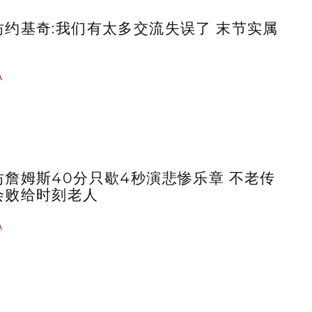
坊约基奇:我们有太多交流失误了 末节实属
A
坊詹姆斯40分只歇4秒演悲惨乐章 不老传
会败给时刻老人
A