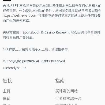
吉祥坊SFT 不承担与您使用本网站及使用本网站所含任何信息相关的
任何责任。作为使用本网站的条件，您同意免除本网站所有者因您在
https://wellnewsft.com
可能推荐的任何第三方网站上使用任何服务
而产生的任何索赔。
关联方披露：Sportsbook & Casino Review 可能会因访问体育博彩
网站而获得广告佣金。
18+岁以上。赌博可能令人上瘾，请理性参与。
© Copyright
JXF2024
. All Rights Reserved
Currently v1.0.2.
链接
指南
主页
买球赛的网站
体育
世界杯买球平台