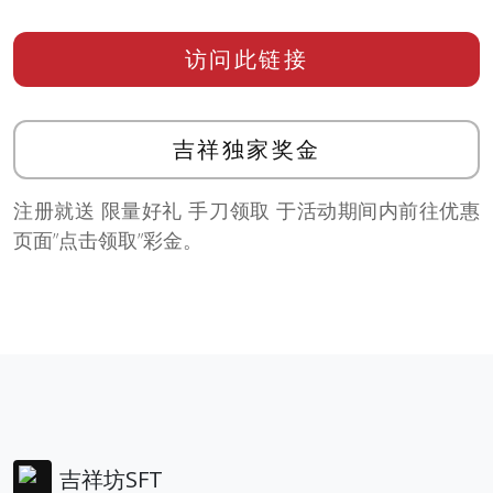
访问此链接
吉祥独家奖金
注册就送 限量好礼 手刀领取 于活动期间内前往优惠
页面”点击领取”彩金。
吉祥坊SFT