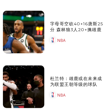
字母哥空砍40+16唐斯25
分 森林狼3人20+擒雄鹿
NBA
杜兰特：雄鹿或在未来成
为联盟王朝等级的球队
NBA