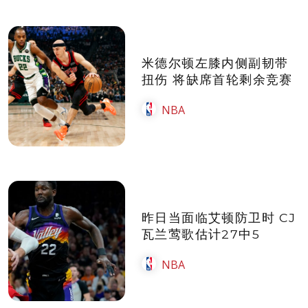
米德尔顿左膝内侧副韧带
扭伤 将缺席首轮剩余竞赛
NBA
昨日当面临艾顿防卫时 CJ
瓦兰莺歌估计27中5
NBA