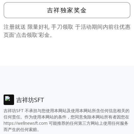
吉祥独家奖金
注册就送 限量好礼 手刀领取 于活动期间内前往优惠
页面”点击领取”彩金。
吉祥坊SFT
吉祥坊SFT 不承担与您使用本网站及使用本网站所含任何信息相关的
任何责任。作为使用本网站的条件，您同意免除本网站所有者因您在
https://wellnewsft.com
可能推荐的任何第三方网站上使用任何服务
而产生的任何索赔。