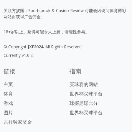
关联方披露：Sportsbook & Casino Review 可能会因访问体育博彩
网站而获得广告佣金。
18+岁以上。赌博可能令人上瘾，请理性参与。
© Copyright
JXF2024
. All Rights Reserved
Currently v1.0.2.
链接
指南
主页
买球赛的网站
体育
世界杯买球平台
游戏
球探足球比分
图片
世界杯买球平台
吉祥独家奖金