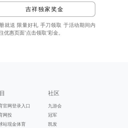
吉祥独家奖金
册就送 限量好礼 手刀领取 于活动期间内
往优惠页面”点击领取”彩金。
目
社区
育官网登录入口
九游会
育网投
冠军
球站现金体育
凯发