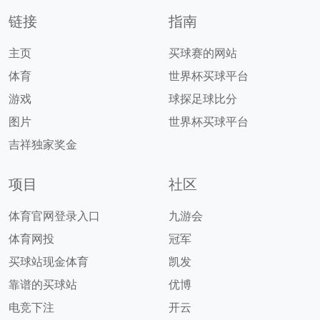
链接
指南
主页
买球赛的网站
体育
世界杯买球平台
游戏
球探足球比分
图片
世界杯买球平台
吉祥独家奖金
项目
社区
体育官网登录入口
九游会
体育网投
冠军
买球站现金体育
凯发
靠谱的买球站
优博
电竞下注
开云