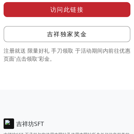
访问此链接
吉祥独家奖金
注册就送 限量好礼 手刀领取 于活动期间内前往优惠
页面”点击领取”彩金。
吉祥坊SFT