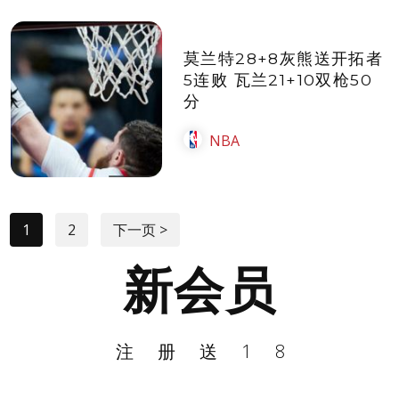
莫兰特28+8灰熊送开拓者
5连败 瓦兰21+10双枪50
分
NBA
1
2
下一页 >
新会员
注册送18