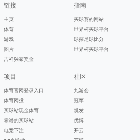
链接
指南
主页
买球赛的网站
体育
世界杯买球平台
游戏
球探足球比分
图片
世界杯买球平台
吉祥独家奖金
项目
社区
体育官网登录入口
九游会
体育网投
冠军
买球站现金体育
凯发
靠谱的买球站
优博
电竞下注
开云