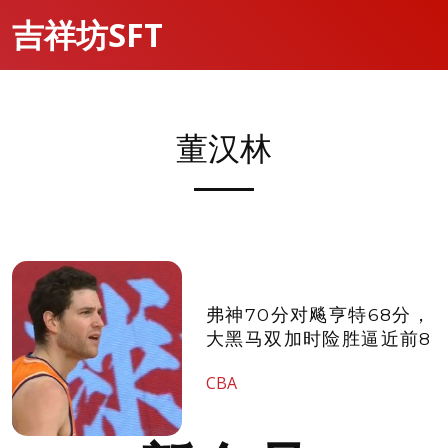
吉祥坊SFT
董汉林
弗神70分对飚亨特68分，
大黑马双加时险胜逼近前8
CBA