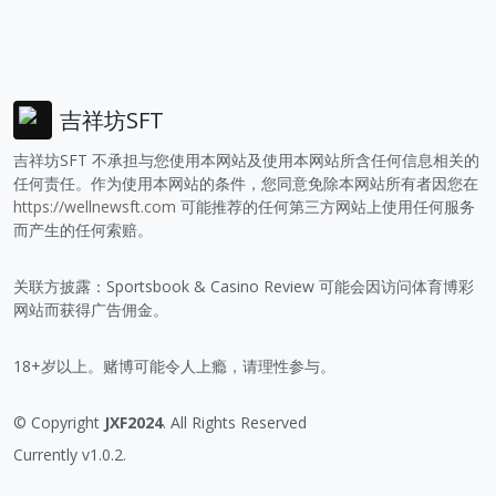
吉祥坊SFT
吉祥坊SFT 不承担与您使用本网站及使用本网站所含任何信息相关的
任何责任。作为使用本网站的条件，您同意免除本网站所有者因您在
https://wellnewsft.com
可能推荐的任何第三方网站上使用任何服务
而产生的任何索赔。
关联方披露：Sportsbook & Casino Review 可能会因访问体育博彩
网站而获得广告佣金。
18+岁以上。赌博可能令人上瘾，请理性参与。
© Copyright
JXF2024
. All Rights Reserved
Currently v1.0.2.