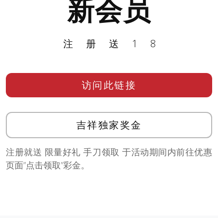
新会员
注册送18
访问此链接
吉祥独家奖金
注册就送 限量好礼 手刀领取 于活动期间内前往优惠
页面”点击领取”彩金。