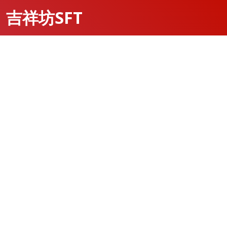
吉祥坊SFT
西汉姆联
哈兰德轮休福登迸发 曼城
主场复仇英超黑马