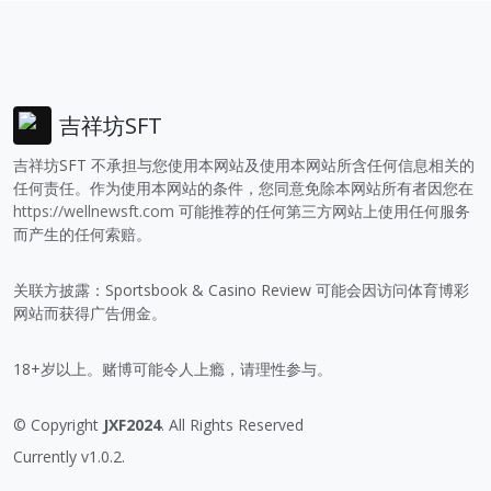
吉祥坊SFT
吉祥坊SFT 不承担与您使用本网站及使用本网站所含任何信息相关的
任何责任。作为使用本网站的条件，您同意免除本网站所有者因您在
https://wellnewsft.com
可能推荐的任何第三方网站上使用任何服务
而产生的任何索赔。
关联方披露：Sportsbook & Casino Review 可能会因访问体育博彩
网站而获得广告佣金。
18+岁以上。赌博可能令人上瘾，请理性参与。
© Copyright
JXF2024
. All Rights Reserved
Currently v1.0.2.