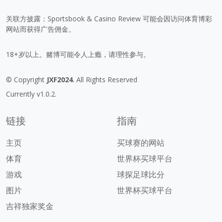
关联方披露：Sportsbook & Casino Review 可能会因访问体育博彩
网站而获得广告佣金。
18+岁以上。赌博可能令人上瘾，请理性参与。
© Copyright
JXF2024
. All Rights Reserved
Currently v1.0.2.
链接
指南
主页
买球赛的网站
体育
世界杯买球平台
游戏
球探足球比分
图片
世界杯买球平台
吉祥独家奖金