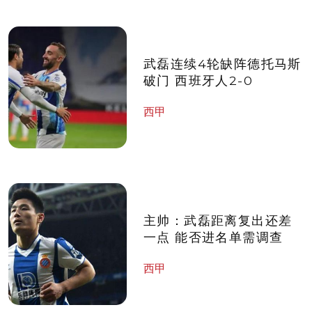
武磊连续4轮缺阵德托马斯
破门 西班牙人2-0
西甲
主帅：武磊距离复出还差
一点 能否进名单需调查
西甲