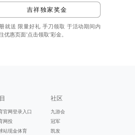
吉祥独家奖金
册就送 限量好礼 手刀领取 于活动期间内
往优惠页面”点击领取”彩金。
目
社区
育官网登录入口
九游会
育网投
冠军
球站现金体育
凯发