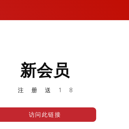
新会员
注册送18
访问此链接