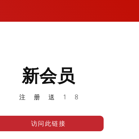
新会员
注册送18
访问此链接