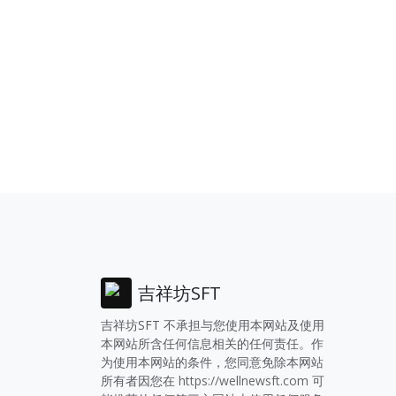
吉祥坊SFT
吉祥坊SFT 不承担与您使用本网站及使用
本网站所含任何信息相关的任何责任。作
为使用本网站的条件，您同意免除本网站
所有者因您在
https://wellnewsft.com
可