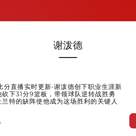
谢泼德
A比分直播实时更新-谢泼德创下职业生涯新
他砍下31分9篮板，带领球队逆转战胜勇
杜兰特的缺阵使他成为这场胜利的关键人
A