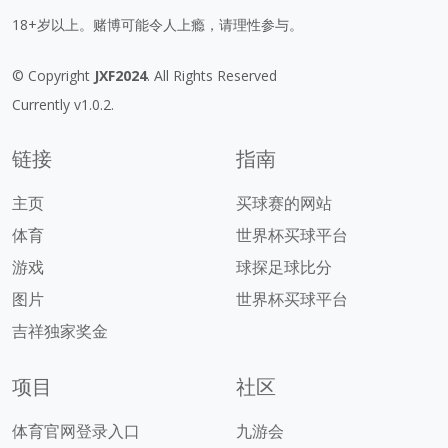
18+岁以上。赌博可能令人上瘾，请理性参与。
© Copyright
JXF2024
. All Rights Reserved
Currently v1.0.2.
链接
指南
主页
买球赛的网站
体育
世界杯买球平台
游戏
球探足球比分
图片
世界杯买球平台
吉祥独家奖金
项目
社区
体育官网登录入口
九游会