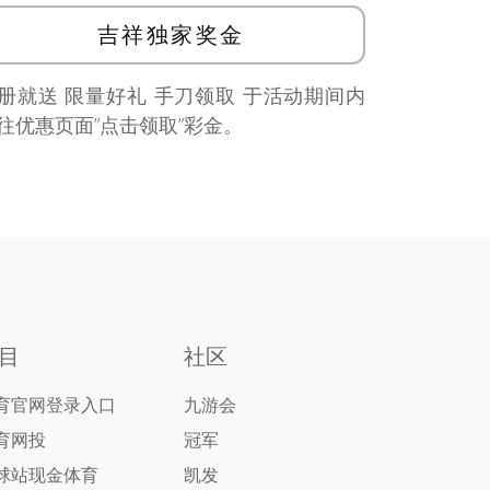
吉祥独家奖金
册就送 限量好礼 手刀领取 于活动期间内
往优惠页面”点击领取”彩金。
目
社区
育官网登录入口
九游会
育网投
冠军
球站现金体育
凯发