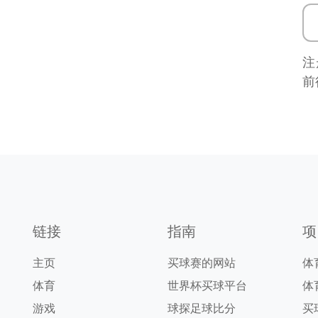
注
前
链接
指南
项
主页
买球赛的网站
体
体育
世界杯买球平台
体
游戏
球探足球比分
买