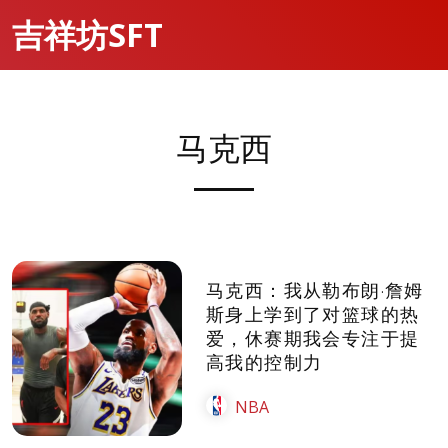
吉祥坊SFT
马克西
马克西：我从勒布朗·詹姆
斯身上学到了对篮球的热
爱，休赛期我会专注于提
高我的控制力
NBA