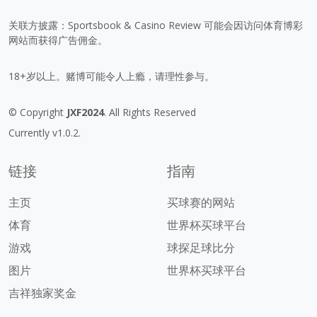
关联方披露：Sportsbook & Casino Review 可能会因访问体育博彩
网站而获得广告佣金。
18+岁以上。赌博可能令人上瘾，请理性参与。
© Copyright
JXF2024
. All Rights Reserved
Currently v1.0.2.
链接
指南
主页
买球赛的网站
体育
世界杯买球平台
游戏
球探足球比分
图片
世界杯买球平台
吉祥独家奖金