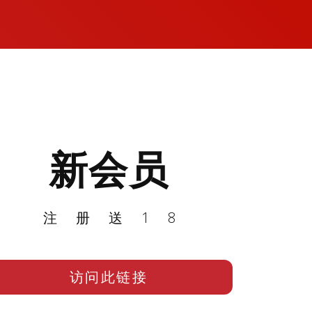
新会员
注册送18
访问此链接