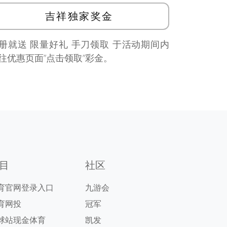
吉祥独家奖金
册就送 限量好礼 手刀领取 于活动期间内
往优惠页面”点击领取”彩金。
目
社区
育官网登录入口
九游会
育网投
冠军
球站现金体育
凯发