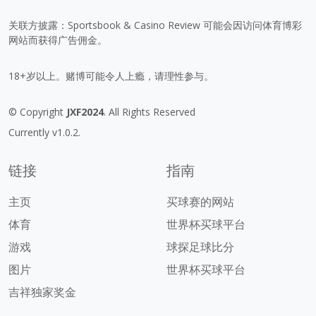
关联方披露：Sportsbook & Casino Review 可能会因访问体育博彩
网站而获得广告佣金。
18+岁以上。赌博可能令人上瘾，请理性参与。
© Copyright
JXF2024
. All Rights Reserved
Currently v1.0.2.
链接
指南
主页
买球赛的网站
体育
世界杯买球平台
游戏
球探足球比分
图片
世界杯买球平台
吉祥独家奖金