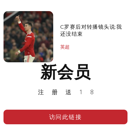
C罗赛后对转播镜头说:我
还没结束
英超
新会员
注册送18
访问此链接