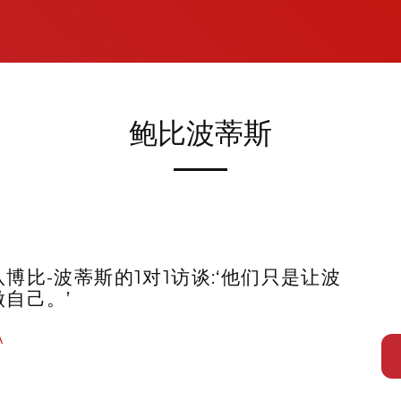
鲍比波蒂斯
博比-波蒂斯的1对1访谈:‘他们只是让波
自己。’
A