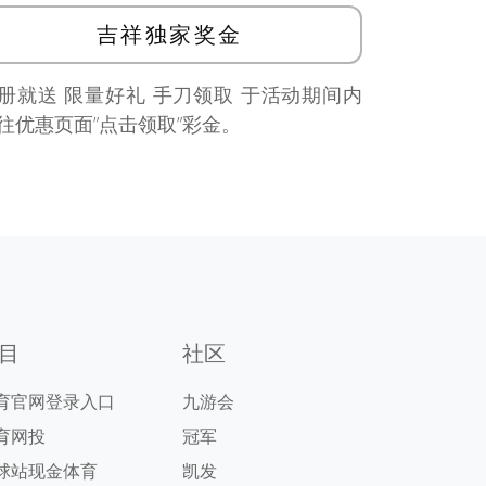
吉祥独家奖金
册就送 限量好礼 手刀领取 于活动期间内
往优惠页面”点击领取”彩金。
目
社区
育官网登录入口
九游会
育网投
冠军
球站现金体育
凯发