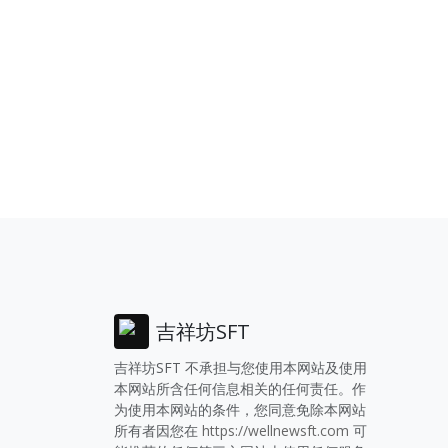
吉祥坊SFT
吉祥坊SFT 不承担与您使用本网站及使用
本网站所含任何信息相关的任何责任。作
为使用本网站的条件，您同意免除本网站
所有者因您在
https://wellnewsft.com
可