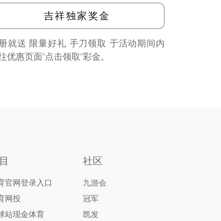
吉祥独家奖金
册就送 限量好礼 手刀领取 于活动期间内
往优惠页面”点击领取”彩金。
目
社区
育官网登录入口
九游会
育网投
冠军
球站现金体育
凯发