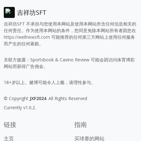
吉祥坊SFT
吉祥坊SFT 不承担与您使用本网站及使用本网站所含任何信息相关的
任何责任。作为使用本网站的条件，您同意免除本网站所有者因您在
https://wellnewsft.com
可能推荐的任何第三方网站上使用任何服务
而产生的任何索赔。
关联方披露：Sportsbook & Casino Review 可能会因访问体育博彩
网站而获得广告佣金。
18+岁以上。赌博可能令人上瘾，请理性参与。
© Copyright
JXF2024
. All Rights Reserved
Currently v1.0.2.
链接
指南
主页
买球赛的网站