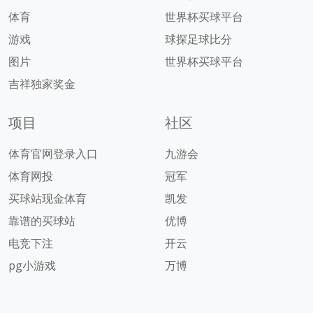
体育
世界杯买球平台
游戏
球探足球比分
图片
世界杯买球平台
吉祥独家奖金
项目
社区
体育官网登录入口
九游会
体育网投
冠军
买球站现金体育
凯发
靠谱的买球站
优博
电竞下注
开云
pg小游戏
万博