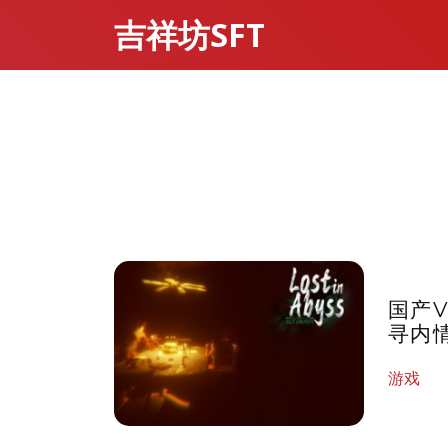
吉祥坊SFT
国产
寻内
游戏