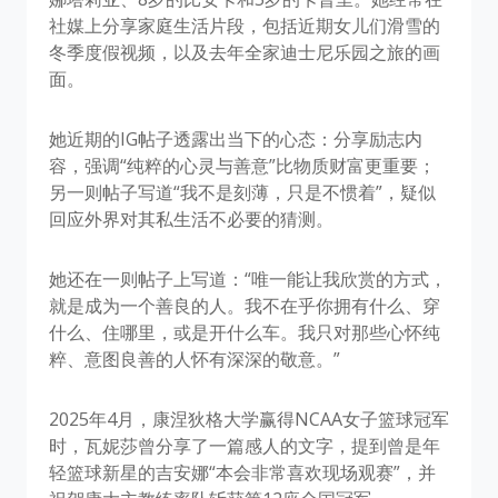
社媒上分享家庭生活片段，包括近期女儿们滑雪的
冬季度假视频，以及去年全家迪士尼乐园之旅的画
面。
她近期的IG帖子透露出当下的心态：分享励志内
容，强调“纯粹的心灵与善意”比物质财富更重要；
另一则帖子写道“我不是刻薄，只是不惯着”，疑似
回应外界对其私生活不必要的猜测。
她还在一则帖子上写道：“唯一能让我欣赏的方式，
就是成为一个善良的人。我不在乎你拥有什么、穿
什么、住哪里，或是开什么车。我只对那些心怀纯
粹、意图良善的人怀有深深的敬意。”
2025年4月，康涅狄格大学赢得NCAA女子篮球冠军
时，瓦妮莎曾分享了一篇感人的文字，提到曾是年
轻篮球新星的吉安娜“本会非常喜欢现场观赛”，并