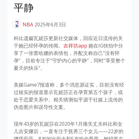
平静
NBA
2025年6月3日
科比遗孀瓦妮莎更新社交媒体，回应近日流传的关
于她已经怀孕的传闻。
吉祥坊app
她在IG快拍中分
享了一张蕾哈娜的表情包，并配文称自己“没有怀
孕”，目前专注于“守护内心的平静”，同时“享受整个
夏天的快乐”。
美媒Game7报道称，多个消息源证实，目前没有经
过核实的报道显示瓦妮莎正在孕育第五个孩子，或
处于恋爱关系中。相关猜测似乎源于社媒上流传的
伪造图片和误导性文案。
现年43岁的瓦妮莎在2020年1月痛失丈夫科比和女
儿吉安娜后，一直专注于抚养三个女儿——22岁的
娜塔莉亚、8岁的比安卡和5岁的卡普里。她经常在