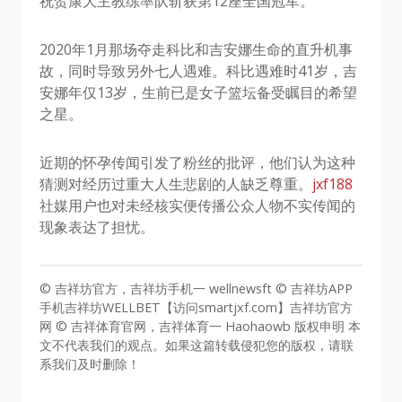
祝贺康大主教练率队斩获第12座全国冠军。
2020年1月那场夺走科比和吉安娜生命的直升机事
故，同时导致另外七人遇难。科比遇难时41岁，吉
安娜年仅13岁，生前已是女子篮坛备受瞩目的希望
之星。
近期的怀孕传闻引发了粉丝的批评，他们认为这种
猜测对经历过重大人生悲剧的人缺乏尊重。
jxf188
社媒用户也对未经核实便传播公众人物不实传闻的
现象表达了担忧。
© 吉祥坊官方，吉祥坊手机一 wellnewsft © 吉祥坊APP
手机吉祥坊WELLBET【访问smartjxf.com】吉祥坊官方
网 © 吉祥体育官网，吉祥体育一 Haohaowb 版权申明 本
文不代表我们的观点。如果这篇转载侵犯您的版权，请联
系我们及时删除！