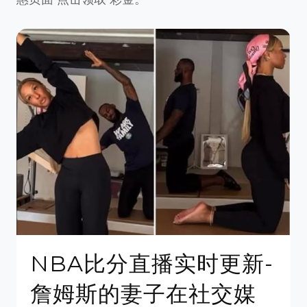
NBA比分直播实时更新-
詹姆斯的妻子在社交媒