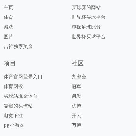
主页
买球赛的网站
体育
世界杯买球平台
游戏
球探足球比分
图片
世界杯买球平台
吉祥独家奖金
项目
社区
体育官网登录入口
九游会
体育网投
冠军
买球站现金体育
凯发
靠谱的买球站
优博
电竞下注
开云
pg小游戏
万博