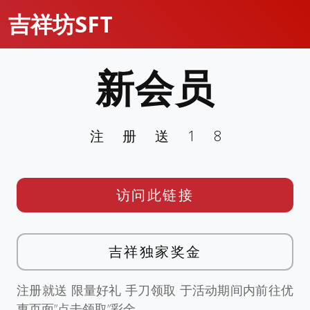
吉祥坊SFT
新会员
注册送18
访问此链接
吉祥独家奖金
注册就送 限量好礼 手刀领取 于活动期间内前往优
惠页面”点击领取”彩金。