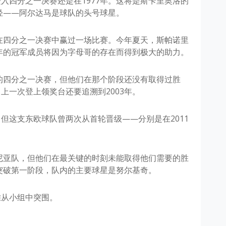
入四分之一决赛还是在1977年。这将是斯卡里奥洛的
年轻——阿尔达马是球队的头号球星。
有在四分之一决赛中赢过一场比赛。今年夏天，斯帕诺里
5年的冠军成员将因为字母哥的存在而得到极大的助力。
赛的四分之一决赛，但他们在那个阶段还没有取得过胜
上一次登上领奖台还要追溯到2003年。
但这支东欧球队曾两次从首轮晋级——分别是在2011
文尼亚队，但他们在最关键的时刻未能取得他们需要的胜
次突破第一阶段，队内的主要球星是努尔基奇。
难从小组中突围。