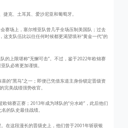
、捷克、土耳其、爱沙尼亚和葡萄牙。
运会赛场上，塞尔维亚队曾几乎全场压制美国队；过去
，这支队伍比以往任何时候都更渴望填补“黄金一代”的
的上限堪称“无懈可击”。不过，鉴于2022年欧锦赛
维亚队必将更加谨慎。
惊喜的“黑马”之一；即便已凭借东道主身份锁定晋级资
胜的完美战绩强势收官。
男篮欧锦赛正赛；2013年成为球队的“分水岭”，此后他们
七名的队史最佳战绩。
。在这段漫长的晋级史上，他们曾于2001年斩获银