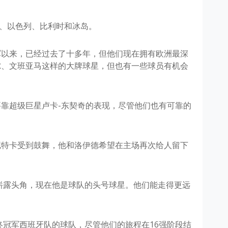
、以色列、比利时和冰岛。
军以来，已经过去了十多年，但他们现在拥有欧洲最深
尔、文班亚马这样的大牌球星，但也有一些球员有机会
靠超级巨星卢卡-东契奇的表现，尽管他们也有可靠的
尼特卡受到鼓舞，他和洛伊德希望在主场再次给人留下
就崭露头角，现在他是球队的头号球星。他们能走得更远
终冠军西班牙队的球队，尽管他们的旅程在16强阶段结