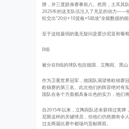
牌，并三度跻身赛事前八。然而，土耳其队
2025年的这支队伍注入了充足的动力——
松交出“20分+10篮板+5助攻”全能数据
至于这组最弱的毫无疑问是爱沙尼亚和葡
B组
被分在B组的球队包括德国、立陶宛、黑山
作为卫冕世界冠军，德国队渴望将欧锦赛冠
欧锦赛的第三名。此次他们的阵容绝对有实
国队在各个方面都具备出色的实力，他们
自2015年以来，立陶宛队还未获得过奖
尼斯这样的关键球员，但他们仍然拥有令
过去两届比赛中都场均贡献两双。