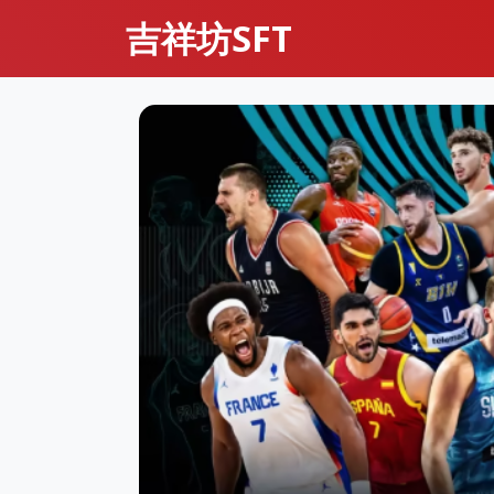
吉祥坊SFT