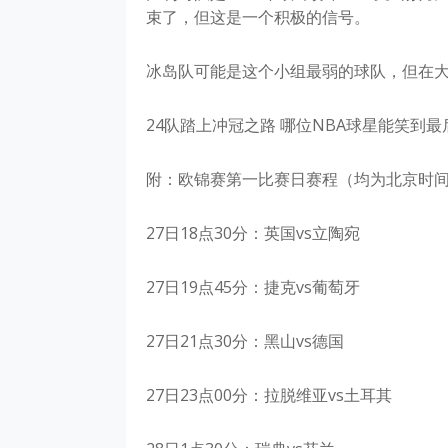
束了，但这是一个积极的信号。
冰岛队可能是这个小组最弱的球队，但在
24队踏上冲冠之路 哪位NBA球星能笑到最
附：欧锦赛第一比赛日赛程（均为北京时
27日18点30分：英国vs立陶宛
27日19点45分：捷克vs葡萄牙
27日21点30分：黑山vs德国
27日23点00分：拉脱维亚vs土耳其